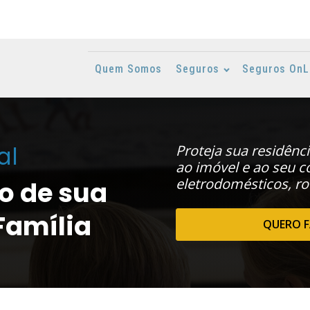
Quem Somos
Seguros
Seguros OnL
al
Proteja sua residênc
ao imóvel e ao seu c
eletrodomésticos, rou
o de sua
Família
QUERO 