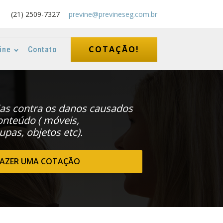
(21) 2509-7327
previne@previneseg.com.br
COTAÇÃO!
ine
Contato
ias contra os danos causados
onteúdo ( móveis,
pas, objetos etc).
FAZER UMA COTAÇÃO